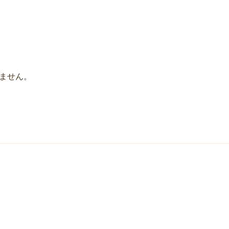
ません。
】