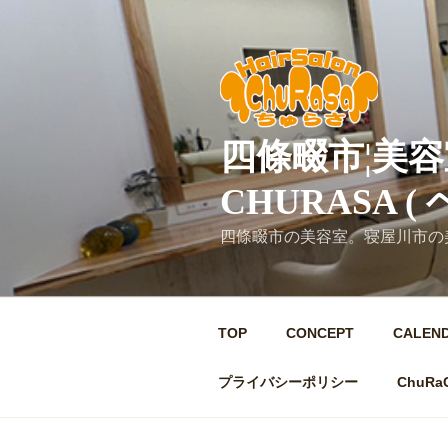
コ
ン
テ
ン
ツ
へ
四條畷市¦美容室
ス
キ
CHURASA 
ッ
プ
四條畷市の美容室。寝屋川市の
TOP
CONCEPT
CALEN
プライバシーポリシー
ChuRa