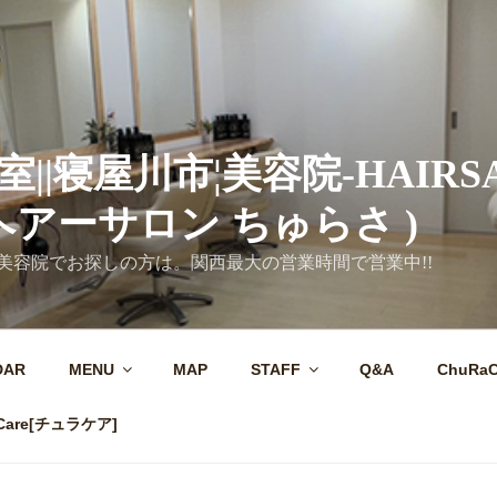
||寝屋川市¦美容院-HAIRS
( ヘアーサロン ちゅらさ )
美容院でお探しの方は。関西最大の営業時間で営業中!!
DAR
MENU
MAP
STAFF
Q&A
ChuRa
Care[チュラケア]